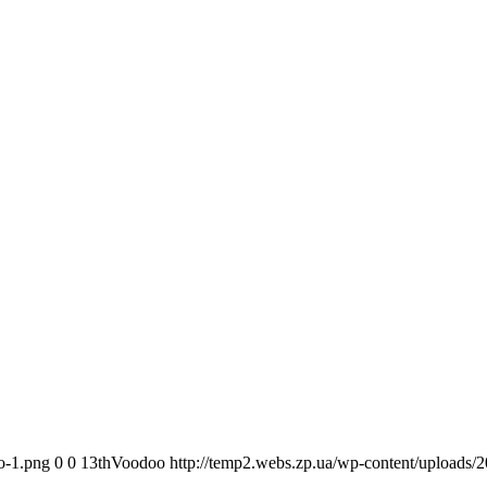
o-1.png
0
0
13thVoodoo
http://temp2.webs.zp.ua/wp-content/uploads