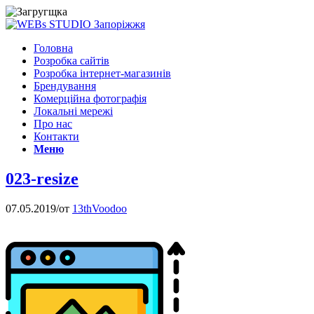
Головна
Розробка сайтів
Розробка інтернет-магазинів
Брендування
Комерційна фотографія
Локальні мережі
Про нас
Контакти
Меню
023-resize
07.05.2019
/
от
13thVoodoo