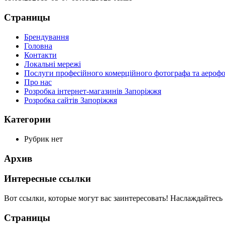
Страницы
Брендування
Головна
Контакти
Локальні мережі
Послуги професійного комерційного фотографа та аероф
Про нас
Розробка інтернет-магазинів Запоріжжя
Розробка сайтів Запоріжжя
Категории
Рубрик нет
Архив
Интересные ссылки
Вот ссылки, которые могут вас заинтересовать! Наслаждайтесь 
Страницы